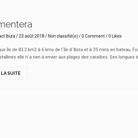
mentera
ct Ibiza
/
23 août 2018
/
Non classifié(e)
/
0 Comment
/ 0 Likes
ue île de 83.2 km2 à 6 kms de l´île d´Ibiza et à 35 mins en bateau,
stallines elle n´a rien à envier aux plages des caraïbes. Ses longues
 LA SUITE