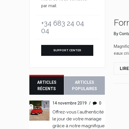
par mail.
For
+34 683 24 04
04
By
Conta
Magnifiq
SUPPORT CENTER
eaux cri
LIRE
ARTICLES
ARTICLES
RÉCENTS
POPULAIRES
14 novembre 2019
/
0
Offrez-vous l´authenticité
le jour de votre mariage
grâce à notre magnifique