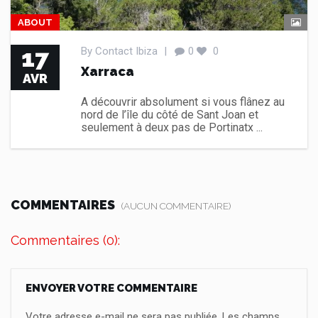
ABOUT
17
By
Contact Ibiza
|
0
0
Xarraca
AVR
A découvrir absolument si vous flânez au
nord de l’île du côté de Sant Joan et
seulement à deux pas de Portinatx ...
COMMENTAIRES
(AUCUN COMMENTAIRE)
Commentaires (0):
ENVOYER VOTRE COMMENTAIRE
Votre adresse e-mail ne sera pas publiée.
Les champs